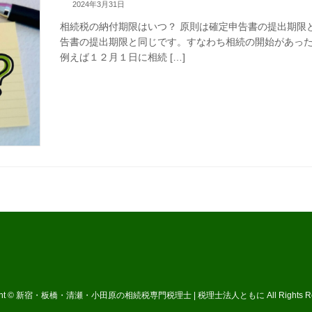
2024年3月31日
相続税の納付期限はいつ？ 原則は確定申告書の提出期限
告書の提出期限と同じです。すなわち相続の開始があっ
例えば１２月１日に相続 […]
ight © 新宿・板橋・清瀬・小田原の相続税専門税理士 | 税理士法人ともに All Rights Res