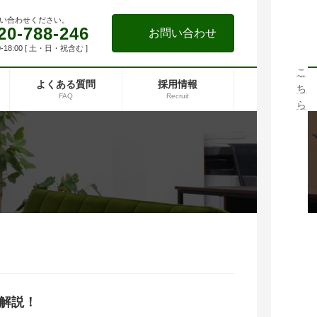
い
り
。
い合わせください。
。
平
ま
20-788-246
お問い合わせ
(
日
ず
-18:00 [ 土・日・祝含む ]
ス
の
は
マ
2
こ
よくある質問
採用情報
ー
営
ち
FAQ
Recruit
ト
業
ら
フ
日
か
ォ
以
ら
ン
内
お
の
に
問
方
連
い
は
絡
合
ア
い
わ
イ
た
せ
コ
し
く
ン
ま
だ
を
す
さ
タ
。
い
解説！
ッ
。