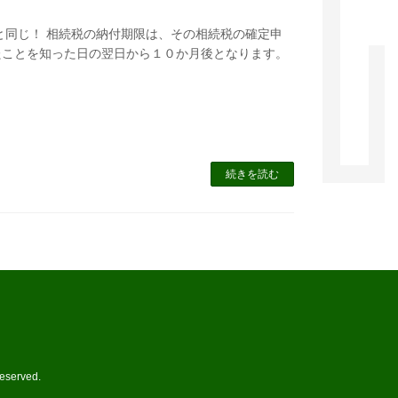
プ
と同じ！ 相続税の納付期限は、その相続税の確定申
し
たことを知った日の翌日から１０か月後となります。
て
発
信
)
続きを読む
erved.