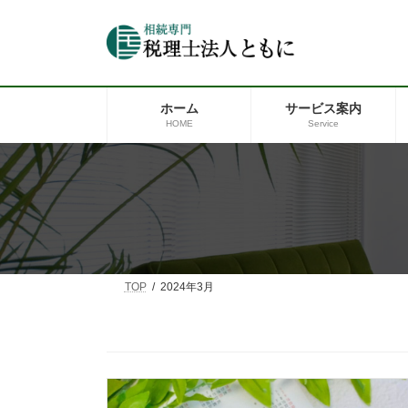
コ
ナ
ン
ビ
テ
ゲ
ン
ー
ツ
シ
へ
ョ
ホーム
サービス案内
ス
ン
HOME
Service
キ
に
ッ
移
プ
動
TOP
2024年3月