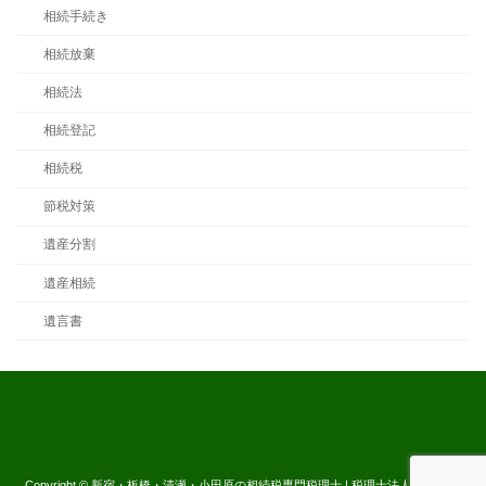
相続手続き
相続放棄
相続法
相続登記
相続税
節税対策
遺産分割
遺産相続
遺言書
Copyright © 新宿・板橋・清瀬・小田原の相続税専門税理士 | 税理士法人ともに All