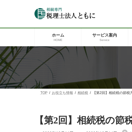
コ
ナ
ン
ビ
テ
ゲ
ン
ー
ツ
シ
へ
ョ
ホーム
サービス案内
ス
ン
HOME
Service
キ
に
ッ
移
プ
動
TOP
お役立ち情報
相続税
【第2回】相続税の節税
【第2回】相続税の節
最