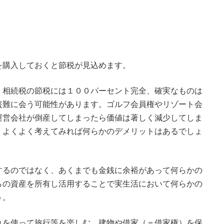
を購入しておくと節税が見込めます。
、相続税の節税には１００パーセント完全、確実なものは
盗難に会う可能性があります。ゴルフ会員権やリゾート会
運営会社が倒産してしまったら価値は著しく減少してしま
、よくよく考えてみれば何らかのデメリットはあるでしょ
するのではなく、あくまでも金銭に余裕があって何らかの
らの資産を所有し活用することで実生活において何らかの
う。
れを使って旅行等を楽しむ、建物や借家（＝借家権）を保